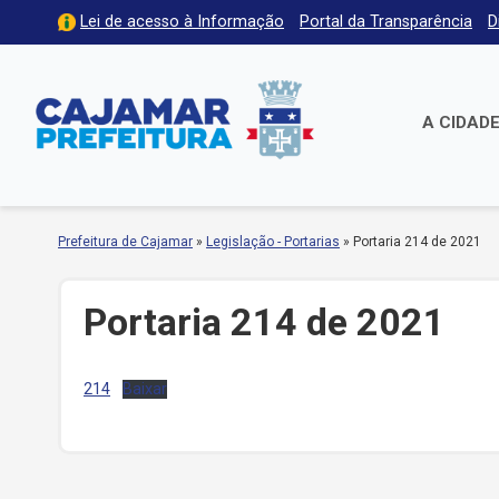
Lei de acesso à Informação
Portal da Transparência
D
A CIDAD
Prefeitura de Cajamar
»
Legislação - Portarias
»
Portaria 214 de 2021
Portaria 214 de 2021
214
Baixar