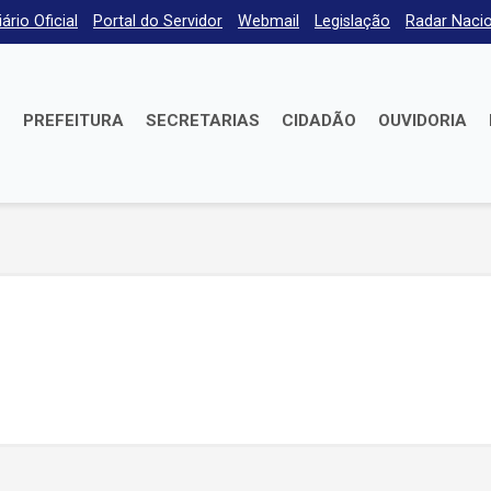
iário Oficial
Portal do Servidor
Webmail
Legislação
Radar Nacio
E
PREFEITURA
SECRETARIAS
CIDADÃO
OUVIDORIA