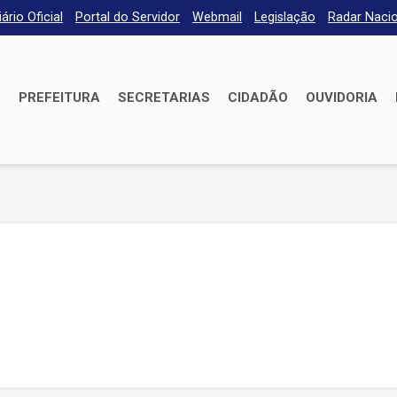
iário Oficial
Portal do Servidor
Webmail
Legislação
Radar Nacio
E
PREFEITURA
SECRETARIAS
CIDADÃO
OUVIDORIA