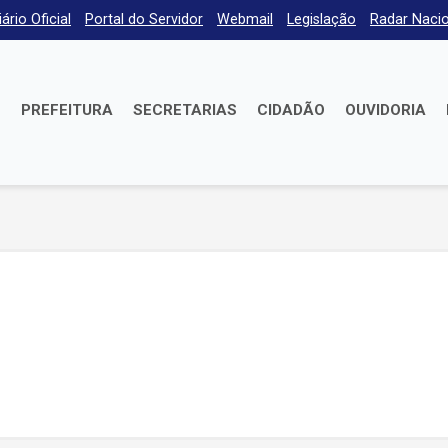
iário Oficial
Portal do Servidor
Webmail
Legislação
Radar Nacio
E
PREFEITURA
SECRETARIAS
CIDADÃO
OUVIDORIA