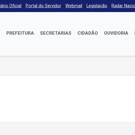
iário Oficial
Portal do Servidor
Webmail
Legislação
Radar Nacio
E
PREFEITURA
SECRETARIAS
CIDADÃO
OUVIDORIA