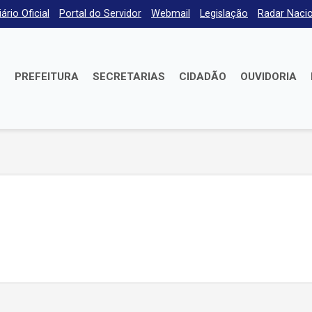
iário Oficial
Portal do Servidor
Webmail
Legislação
Radar Nacio
E
PREFEITURA
SECRETARIAS
CIDADÃO
OUVIDORIA