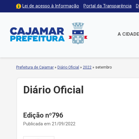
Lei de acesso à Informação
Portal da Transparência
D
A CIDAD
Prefeitura de Cajamar
»
Diário Oficial
»
2022
»
setembro
Diário Oficial
Edição nº796
Publicada em 21/09/2022