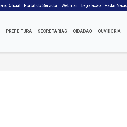
iário Oficial
Portal do Servidor
Webmail
Legislação
Radar Nacio
E
PREFEITURA
SECRETARIAS
CIDADÃO
OUVIDORIA