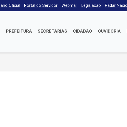
iário Oficial
Portal do Servidor
Webmail
Legislação
Radar Nacio
E
PREFEITURA
SECRETARIAS
CIDADÃO
OUVIDORIA