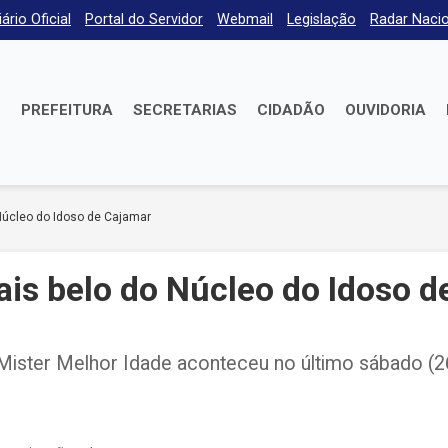
iário Oficial
Portal do Servidor
Webmail
Legislação
Radar Nacio
E
PREFEITURA
SECRETARIAS
CIDADÃO
OUVIDORIA
Núcleo do Idoso de Cajamar
is belo do Núcleo do Idoso d
 Mister Melhor Idade aconteceu no último sábado (2