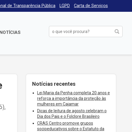
nal de Transparência Pública
LGPD
Carta de Serviços
NOTÍCIAS
e
Notícias recentes
Lei Maria da Penha completa 20 anos e
reforça a importância da proteção às
mulheres em Cajamar
6),
Dicas de leitura de agosto celebram o
Dia dos Pais e o Folclore Brasileiro
CRAS Centro promove grupos
socioeducativos sobre o Estatuto da