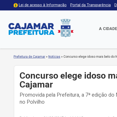
Lei de acesso à Informação
Portal da Transparência
D
A CIDAD
Prefeitura de Cajamar
»
Notícias
»
Concurso elege idoso mais belo do 
Concurso elege idoso ma
Cajamar
Promovida pela Prefeitura, a 7ª edição do
no Polvilho