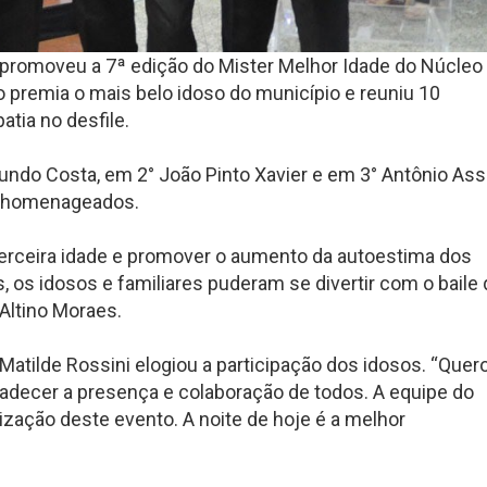
r promoveu a 7ª edição do Mister Melhor Idade do Núcleo
o premia o mais belo idoso do município e reuniu 10
tia no desfile.
ndo Costa, em 2° João Pinto Xavier e em 3° Antônio Ass
e homenageados.
 terceira idade e promover o aumento da autoestima dos
 os idosos e familiares puderam se divertir com o baile
Altino Moraes.
Matilde Rossini elogiou a participação dos idosos. “Quer
radecer a presença e colaboração de todos. A equipe do
ização deste evento. A noite de hoje é a melhor