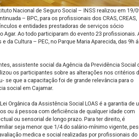
tituto Nacional de Seguro Social – INSS realizou em 19/0
ntinuada – BPC, para os profissionais dos CRAS, CREAS,
ínculos e entidades prestadoras de serviços sócio
o Agar. Ao todo participaram do evento 23 profissionais. 
s e da Cultura – PEC, no Parque Maria Aparecida, das 9h 
antes, assistente social da Agência da Previdência Social 
izou os participantes sobre as alterações nos critérios 
- se que a capacitação foi de grande relevância para o
ia social em Cajamar.
Lei Orgânica da Assistência Social LOAS é a garantia de 
nos ou á pessoa com deficiência de qualquer idade com
tual ou sensorial de longo prazo. Para ter direito, é
miliar seja menor que 1/4 do salário-mínimo vigente, pe
aliação medica e social realizadas por profissionais do