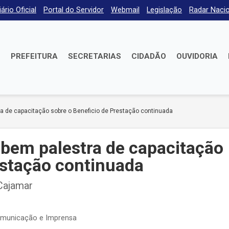
iário Oficial
Portal do Servidor
Webmail
Legislação
Radar Nacio
E
PREFEITURA
SECRETARIAS
CIDADÃO
OUVIDORIA
a de capacitação sobre o Beneficio de Prestação continuada
ebem palestra de capacitação
estação continuada
 Cajamar
omunicação e Imprensa