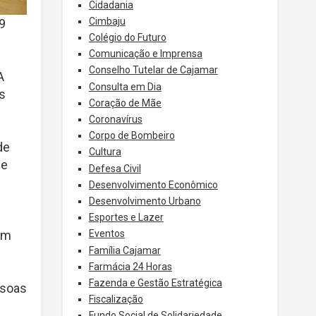
Cidadania
Cimbaju
9
Colégio do Futuro
Comunicação e Imprensa
Conselho Tutelar de Cajamar
A
Consulta em Dia
ás
Coração de Mãe
Coronavírus
Corpo de Bombeiro
de
Cultura
de
Defesa Civil
Desenvolvimento Econômico
Desenvolvimento Urbano
Esportes e Lazer
um
Eventos
Família Cajamar
Farmácia 24 Horas
Fazenda e Gestão Estratégica
ssoas
Fiscalização
Fundo Social de Solidariedade