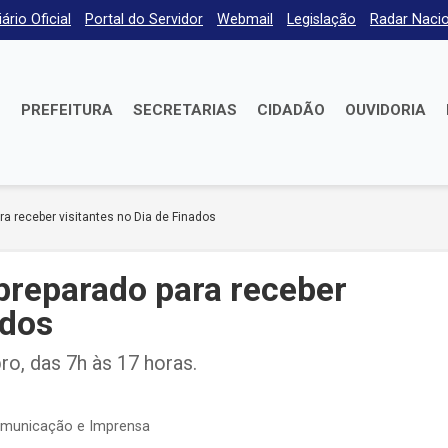
iário Oficial
Portal do Servidor
Webmail
Legislação
Radar Nacio
E
PREFEITURA
SECRETARIAS
CIDADÃO
OUVIDORIA
a receber visitantes no Dia de Finados
preparado para receber
ados
ro, das 7h às 17 horas.
omunicação e Imprensa