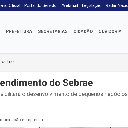
iário Oficial
Portal do Servidor
Webmail
Legislação
Radar Nacio
E
PREFEITURA
SECRETARIAS
CIDADÃO
OUVIDORIA
do Sebrae
atendimento do Sebrae
ssibilitará o desenvolvimento de pequenos negócios
omunicação e Imprensa