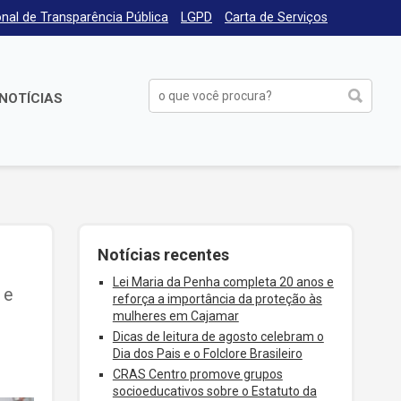
nal de Transparência Pública
LGPD
Carta de Serviços
NOTÍCIAS
Notícias recentes
Lei Maria da Penha completa 20 anos e
 e
reforça a importância da proteção às
mulheres em Cajamar
Dicas de leitura de agosto celebram o
Dia dos Pais e o Folclore Brasileiro
CRAS Centro promove grupos
socioeducativos sobre o Estatuto da