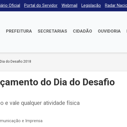
iário Oficial
Portal do Servidor
Webmail
Legislação
Radar Nacio
E
PREFEITURA
SECRETARIAS
CIDADÃO
OUVIDORIA
Dia do Desafio 2018
nçamento do Dia do Desafio
 e vale qualquer atividade física
omunicação e Imprensa