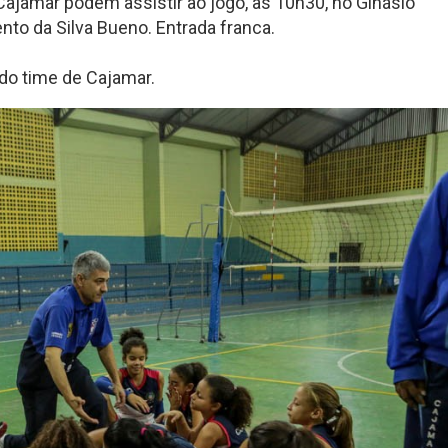
Cajamar podem assistir ao jogo, às 10h30, no Ginásio
ento da Silva Bueno. Entrada franca.
do time de Cajamar.