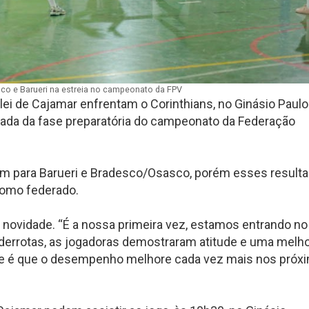
co e Barueri na estreia no campeonato da FPV
lei de Cajamar enfrentam o Corinthians, no Ginásio Paulo
dada da fase preparatória do campeonato da Federação
am para Barueri e Bradesco/Osasco, porém esses result
como federado.
a novidade. “É a nossa primeira vez, estamos entrando no
errotas, as jogadoras demostraram atitude e uma melh
nte é que o desempenho melhore cada vez mais nos próx