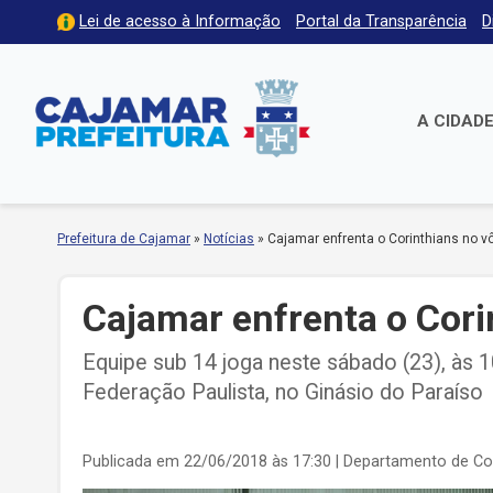
Lei de acesso à Informação
Portal da Transparência
D
A CIDAD
Prefeitura de Cajamar
»
Notícias
»
Cajamar enfrenta o Corinthians no vô
Cajamar enfrenta o Cori
Equipe sub 14 joga neste sábado (23), às 
Federação Paulista, no Ginásio do Paraíso
Publicada em 22/06/2018 às 17:30
| Departamento de C