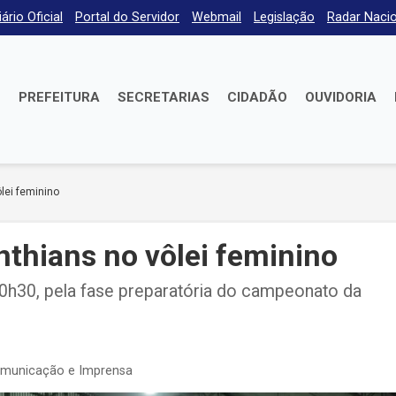
iário Oficial
Portal do Servidor
Webmail
Legislação
Radar Nacio
E
PREFEITURA
SECRETARIAS
CIDADÃO
OUVIDORIA
lei feminino
nthians no vôlei feminino
10h30, pela fase preparatória do campeonato da
omunicação e Imprensa