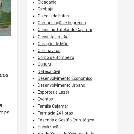
Cidadania
Cimbaju
Colégio do Futuro
Comunicação e Imprensa
Conselho Tutelar de Cajamar
Consulta em Dia
Coração de Mãe
Coronavírus
Corpo de Bombeiro
Cultura
Defesa Civil
ados
Desenvolvimento Econômico
Desenvolvimento Urbano
Esportes e Lazer
Eventos
or
Família Cajamar
imos
Farmácia 24 Horas
Fazenda e Gestão Estratégica
Fiscalização
Fundo Social de Solidariedade