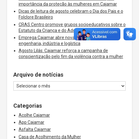
importância da proteção às mulheres em Cajamar
Dicas de leitura de agosto celebram o Dia dos Pais e o
Folclore Brasileiro
CRAS Centro promove grupos socioeducativos sobre o
Estatuto da Criança e do Adolescente
Emprega Cajamar abre novas vagas nas áreas de
engenharia, indústria e logística
Agosto Lilás: Cajamar reforça a campanha de
conscientização pelo fim da violência contra a mulher
Arquivo de notícias
Categorias
Acolhe Cajamar
App Cajamar
Asfalta Cajamar
Casa de Acolhimento da Mulher