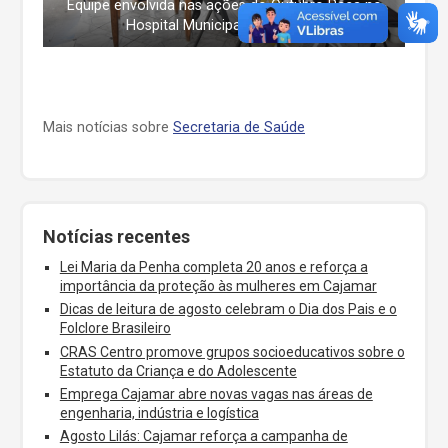
Equipe envolvida nas ações do Outubro Rosa no
Hospital Municipal de Cajamar
Mais notícias sobre
Secretaria de Saúde
Notícias recentes
Lei Maria da Penha completa 20 anos e reforça a
importância da proteção às mulheres em Cajamar
Dicas de leitura de agosto celebram o Dia dos Pais e o
Folclore Brasileiro
CRAS Centro promove grupos socioeducativos sobre o
Estatuto da Criança e do Adolescente
Emprega Cajamar abre novas vagas nas áreas de
engenharia, indústria e logística
Agosto Lilás: Cajamar reforça a campanha de