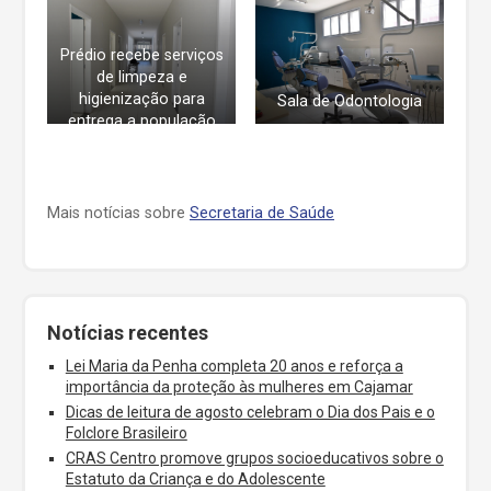
Prédio recebe serviços
de limpeza e
higienização para
Sala de Odontologia
entrega a população
Mais notícias sobre
Secretaria de Saúde
Notícias recentes
Lei Maria da Penha completa 20 anos e reforça a
importância da proteção às mulheres em Cajamar
Dicas de leitura de agosto celebram o Dia dos Pais e o
Folclore Brasileiro
CRAS Centro promove grupos socioeducativos sobre o
Estatuto da Criança e do Adolescente