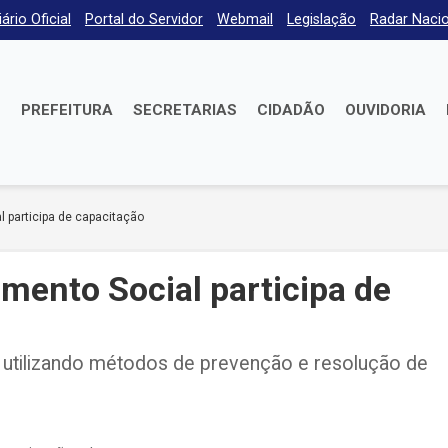
iário Oficial
Portal do Servidor
Webmail
Legislação
Radar Nacio
E
PREFEITURA
SECRETARIAS
CIDADÃO
OUVIDORIA
l participa de capacitação
imento Social participa de
s utilizando métodos de prevenção e resolução de