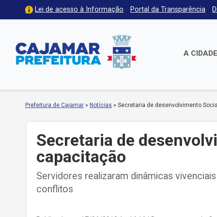
Lei de acesso à Informação
Portal da Transparência
D
A CIDAD
Prefeitura de Cajamar
»
Notícias
»
Secretaria de desenvolvimento Socia
Secretaria de desenvolv
capacitação
Servidores realizaram dinâmicas vivenciai
conflitos