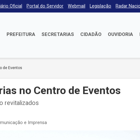
iário Oficial
Portal do Servidor
Webmail
Legislação
Radar Nacio
E
PREFEITURA
SECRETARIAS
CIDADÃO
OUVIDORIA
ro de Eventos
rias no Centro de Eventos
 revitalizados
omunicação e Imprensa