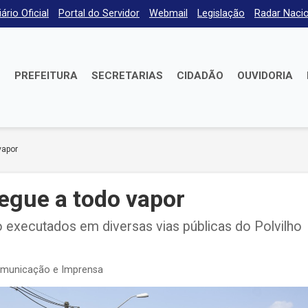
iário Oficial
Portal do Servidor
Webmail
Legislação
Radar Nacio
E
PREFEITURA
SECRETARIAS
CIDADÃO
OUVIDORIA
vapor
egue a todo vapor
executados em diversas vias públicas do Polvilho
omunicação e Imprensa