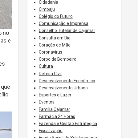
Cidadania
Cimbaju
Colégio do Futuro
Comunicação e Imprensa
Conselho Tutelar de Cajamar
o no
Consulta em Dia
cas e
Coração de Mãe
Coronavírus
Corpo de Bombeiro
es
Cultura
Defesa Civil
Desenvolvimento Econômico
a que
Desenvolvimento Urbano
ílio
Esportes e Lazer
Eventos
Família Cajamar
Farmácia 24 Horas
Fazenda e Gestão Estratégica
Fiscalização
Fundo Social de Solidariedade