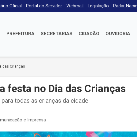
iário Oficial
Portal do Servidor
Webmail
Legislação
Radar Nacio
E
PREFEITURA
SECRETARIAS
CIDADÃO
OUVIDORIA
a das Crianças
 festa no Dia das Crianças
para todas as crianças da cidade
omunicação e Imprensa