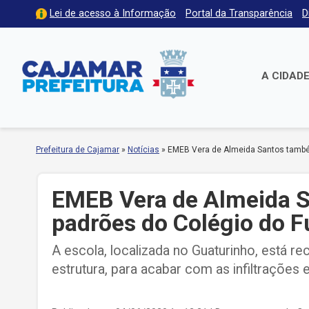
Lei de acesso à Informação
Portal da Transparência
D
A CIDAD
Prefeitura de Cajamar
»
Notícias
»
EMEB Vera de Almeida Santos també
EMEB Vera de Almeida 
padrões do Colégio do F
A escola, localizada no Guaturinho, está 
estrutura, para acabar com as infiltrações e