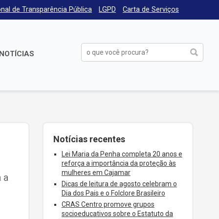
nal de Transparência Pública
LGPD
Carta de Serviços
NOTÍCIAS
Notícias recentes
Lei Maria da Penha completa 20 anos e
reforça a importância da proteção às
mulheres em Cajamar
 a
Dicas de leitura de agosto celebram o
Dia dos Pais e o Folclore Brasileiro
CRAS Centro promove grupos
socioeducativos sobre o Estatuto da