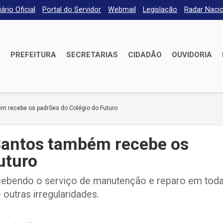
iário Oficial
Portal do Servidor
Webmail
Legislação
Radar Nacio
E
PREFEITURA
SECRETARIAS
CIDADÃO
OUVIDORIA
m recebe os padrões do Colégio do Futuro
Santos também recebe os
uturo
recebendo o serviço de manutenção e reparo em toda
 outras irregularidades.