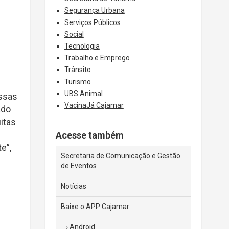
Segurança Urbana
Serviços Públicos
Social
Tecnologia
Trabalho e Emprego
Trânsito
Turismo
UBS Animal
ossas
VacinaJá Cajamar
ado
itas
Acesse também
e”,
Secretaria de Comunicação e Gestão
de Eventos
Notícias
Baixe o APP Cajamar
Android