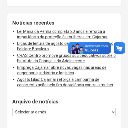
Notícias recentes
Lei Maria da Penha completa 20 anos e reforça a
importância da proteção às mulheres em Cajamar
Dicas de leitura de agosto celebram o Dia dos Pais e o
Folclore Brasileiro
CRAS Centro promove grupos socioeducativos sobre o
Estatuto da Criança e do Adolescente
Emprega Cajamar abre novas vagas nas áreas de
engenharia, indústria e logística
Agosto Lilás: Cajamar reforça a campanha de
conscientização pelo fim da violência contra a mulher
Arquivo de notícias