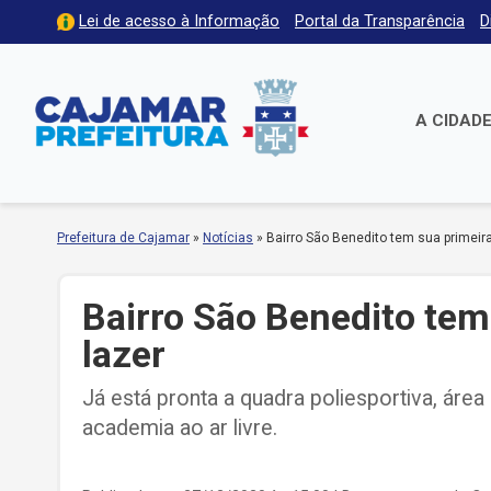
Lei de acesso à Informação
Portal da Transparência
D
A CIDAD
Prefeitura de Cajamar
»
Notícias
»
Bairro São Benedito tem sua primeir
Bairro São Benedito tem
lazer
Já está pronta a quadra poliesportiva, áre
academia ao ar livre.