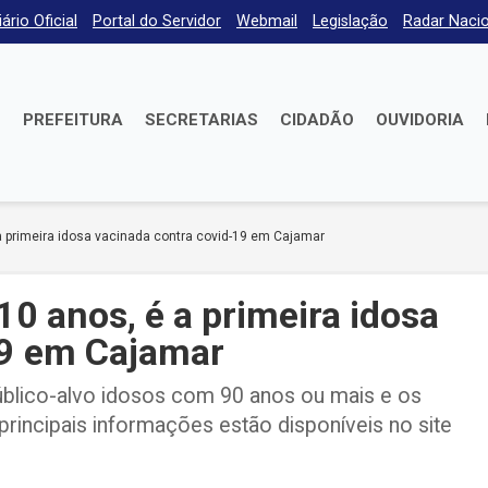
iário Oficial
Portal do Servidor
Webmail
Legislação
Radar Nacio
E
PREFEITURA
SECRETARIAS
CIDADÃO
OUVIDORIA
 primeira idosa vacinada contra covid-19 em Cajamar
0 anos, é a primeira idosa
19 em Cajamar
lico-alvo idosos com 90 anos ou mais e os
principais informações estão disponíveis no site