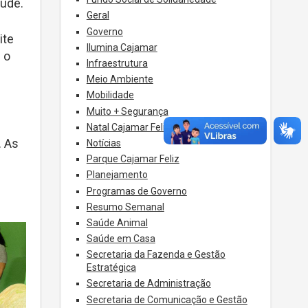
aúde.
Geral
Governo
ite
Ilumina Cajamar
 o
Infraestrutura
Meio Ambiente
Mobilidade
Muito + Segurança
Natal Cajamar Feliz
. As
Notícias
Parque Cajamar Feliz
Planejamento
Programas de Governo
Resumo Semanal
Saúde Animal
Saúde em Casa
Secretaria da Fazenda e Gestão
Estratégica
Secretaria de Administração
Secretaria de Comunicação e Gestão