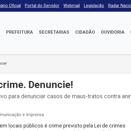
iário Oficial
Portal do Servidor
Webmail
Legislação
Radar Nacio
E
PREFEITURA
SECRETARIAS
CIDADÃO
OUVIDORIA
cie!
crime. Denuncie!
vo para denunciar casos de maus-tratos contra ani
omunicação e Imprensa
m locais públicos é crime previsto pela Lei de crimes