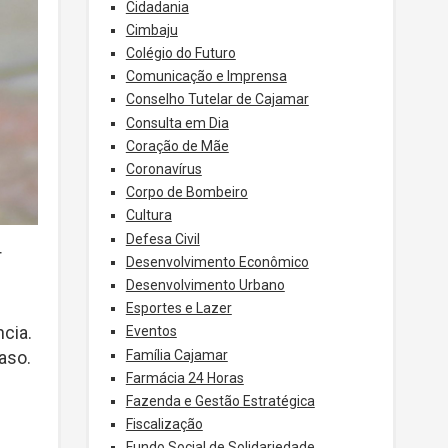
Cidadania
Cimbaju
Colégio do Futuro
Comunicação e Imprensa
Conselho Tutelar de Cajamar
Consulta em Dia
Coração de Mãe
Coronavírus
Corpo de Bombeiro
Cultura
Defesa Civil
r
Desenvolvimento Econômico
Desenvolvimento Urbano
Esportes e Lazer
ncia.
Eventos
Família Cajamar
aso.
Farmácia 24 Horas
Fazenda e Gestão Estratégica
Fiscalização
Fundo Social de Solidariedade