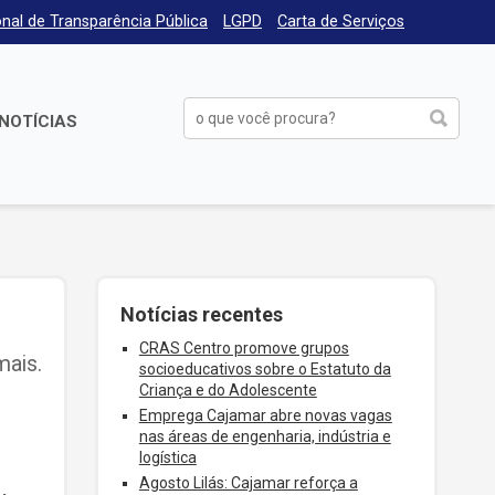
nal de Transparência Pública
LGPD
Carta de Serviços
NOTÍCIAS
Notícias recentes
CRAS Centro promove grupos
mais.
socioeducativos sobre o Estatuto da
Criança e do Adolescente
Emprega Cajamar abre novas vagas
nas áreas de engenharia, indústria e
logística
Agosto Lilás: Cajamar reforça a