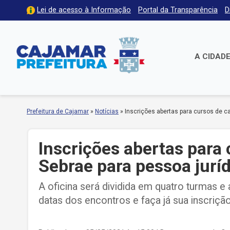
Lei de acesso à Informação
Portal da Transparência
D
A CIDAD
Prefeitura de Cajamar
»
Notícias
»
Inscrições abertas para cursos de c
Inscrições abertas para
Sebrae para pessoa jurí
A oficina será dividida em quatro turmas e a
datas dos encontros e faça já sua inscrição