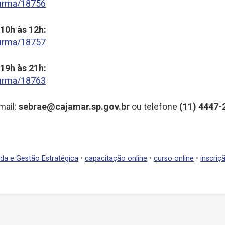
turma/18756
 10h às 12h:
turma/18757
 19h às 21h:
turma/18763
mail:
sebrae@cajamar.sp.gov.br
ou telefone
(11) 4447-
da e Gestão Estratégica
•
capacitação online
•
curso online
•
inscriç