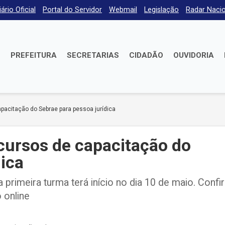
iário Oficial
Portal do Servidor
Webmail
Legislação
Radar Nacio
E
PREFEITURA
SECRETARIAS
CIDADÃO
OUVIDORIA
apacitação do Sebrae para pessoa jurídica
 cursos de capacitação do
dica
 primeira turma terá início no dia 10 de maio. Confi
 online