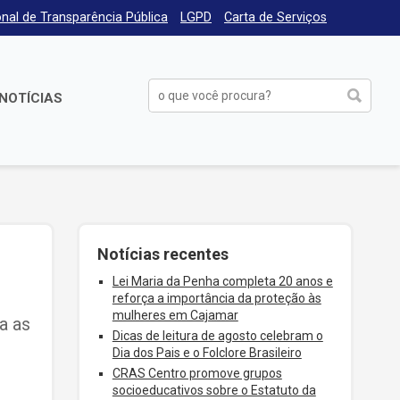
nal de Transparência Pública
LGPD
Carta de Serviços
NOTÍCIAS
Notícias recentes
Lei Maria da Penha completa 20 anos e
reforça a importância da proteção às
mulheres em Cajamar
ra as
Dicas de leitura de agosto celebram o
Dia dos Pais e o Folclore Brasileiro
CRAS Centro promove grupos
socioeducativos sobre o Estatuto da