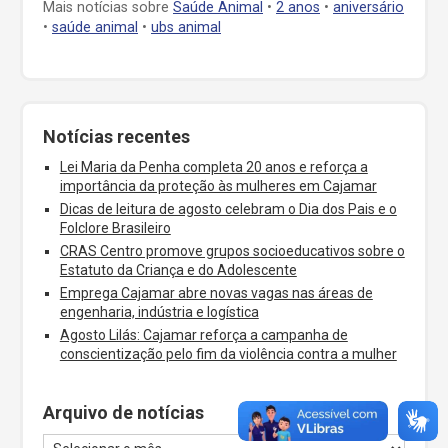
Mais notícias sobre
Saúde Animal
•
2 anos
•
aniversário
•
saúde animal
•
ubs animal
Notícias recentes
Lei Maria da Penha completa 20 anos e reforça a
importância da proteção às mulheres em Cajamar
Dicas de leitura de agosto celebram o Dia dos Pais e o
Folclore Brasileiro
CRAS Centro promove grupos socioeducativos sobre o
Estatuto da Criança e do Adolescente
Emprega Cajamar abre novas vagas nas áreas de
engenharia, indústria e logística
Agosto Lilás: Cajamar reforça a campanha de
conscientização pelo fim da violência contra a mulher
Arquivo de notícias