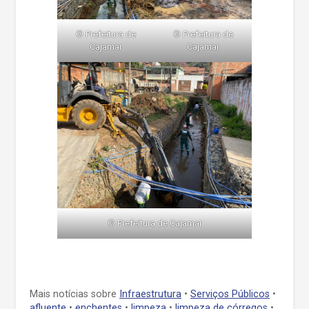
©️ Prefeitura de
©️ Prefeitura de
Cajamar
Cajamar
©️ Prefeitura de Cajamar
Mais notícias sobre
Infraestrutura
•
Serviços Públicos
•
afluente
•
enchentes
•
limpeza
•
limpeza de córregos
•