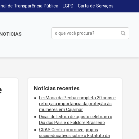
nal de Transparência Pública
LGPD
Carta de Serviços
NOTÍCIAS
e
Notícias recentes
Lei Maria da Penha completa 20 anos e
reforça a importância da proteção às
mulheres em Cajamar
Dicas de leitura de agosto celebram o
Dia dos Pais e o Folclore Brasileiro
CRAS Centro promove grupos
socioeducativos sobre o Estatuto da