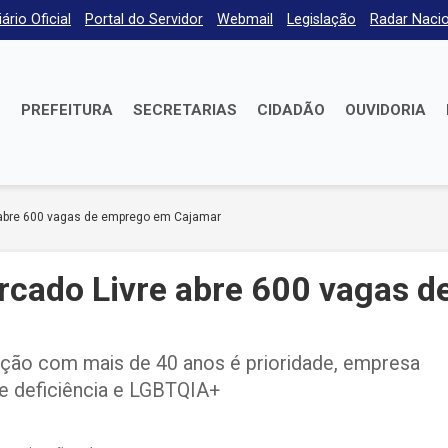
iário Oficial
Portal do Servidor
Webmail
Legislação
Radar Nacio
E
PREFEITURA
SECRETARIAS
CIDADÃO
OUVIDORIA
 abre 600 vagas de emprego em Cajamar
rcado Livre abre 600 vagas d
ação com mais de 40 anos é prioridade, empresa
e deficiência e LGBTQIA+