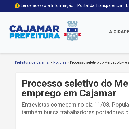
Lei de acesso à Informação
Portal da Transparência
D
A CIDAD
Prefeitura de Cajamar
»
Notícias
»
Processo seletivo do Mercado Livre
Processo seletivo do Me
emprego em Cajamar
Entrevistas começam no dia 11/08. Popul
também busca trabalhadores portadores d