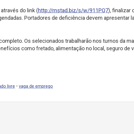
 através do link (
http://rnstad.biz/s/w/911PQ7
), finalizar 
agendadas. Portadores de deficiência devem apresentar l
completo. Os selecionados trabalharão nos turnos da ma
efícios como fretado, alimentação no local, seguro de v
.
do livre
•
vaga de emprego