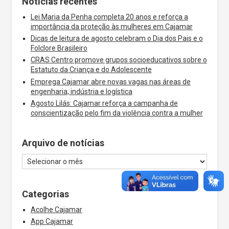
Notícias recentes
Lei Maria da Penha completa 20 anos e reforça a
importância da proteção às mulheres em Cajamar
Dicas de leitura de agosto celebram o Dia dos Pais e o
Folclore Brasileiro
CRAS Centro promove grupos socioeducativos sobre o
Estatuto da Criança e do Adolescente
Emprega Cajamar abre novas vagas nas áreas de
engenharia, indústria e logística
Agosto Lilás: Cajamar reforça a campanha de
conscientização pelo fim da violência contra a mulher
Arquivo de notícias
Categorias
Acolhe Cajamar
App Cajamar