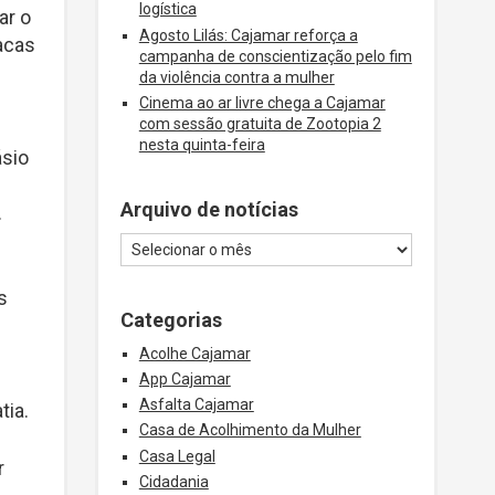
logística
ar o
Agosto Lilás: Cajamar reforça a
acas
campanha de conscientização pelo fim
da violência contra a mulher
Cinema ao ar livre chega a Cajamar
com sessão gratuita de Zootopia 2
nesta quinta-feira
ásio
Arquivo de notícias
.
m
s
Categorias
Acolhe Cajamar
App Cajamar
Asfalta Cajamar
tia.
Casa de Acolhimento da Mulher
Casa Legal
r
Cidadania