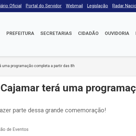
iário Oficial
Portal do Servidor
Webmail
Legislação
Radar Nacio
E
PREFEITURA
SECRETARIAS
CIDADÃO
OUVIDORIA
á uma programação completa a partir das 8h
e Cajamar terá uma programa
fazer parte dessa grande comemoração!
tão de Eventos