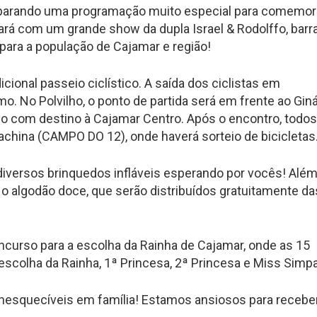
eparando uma programação muito especial para comemor
tará com um grande show da dupla Israel & Rodolffo, barr
para a população de Cajamar e região!
cional passeio ciclístico. A saída dos ciclistas em
. No Polvilho, o ponto de partida será em frente ao Gin
eio com destino à Cajamar Centro. Após o encontro, todos
achina (CAMPO DO 12), onde haverá sorteio de bicicletas
 diversos brinquedos infláveis esperando por vocês! Alé
e o algodão doce, que serão distribuídos gratuitamente da
ncurso para a escolha da Rainha de Cajamar, onde as 15
 escolha da Rainha, 1ª Princesa, 2ª Princesa e Miss Simpa
nesquecíveis em família! Estamos ansiosos para recebe