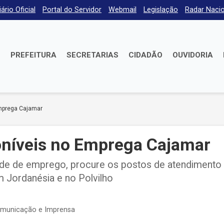
iário Oficial
Portal do Servidor
Webmail
Legislação
Radar Nacio
E
PREFEITURA
SECRETARIAS
CIDADÃO
OUVIDORIA
mprega Cajamar
níveis no Emprega Cajamar
de de emprego, procure os postos de atendimento
 Jordanésia e no Polvilho
omunicação e Imprensa