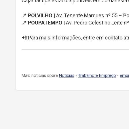
Cajamar que estão disponíveis em Jordanésia e
📍
POLVILHO |
Av. Tenente Marques nº 55 – Po
📍
POUPATEMPO |
Av. Pedro Celestino Leite n
📲 Para mais informações, entre em contato at
Mais notícias sobre
Notícias
•
Trabalho e Emprego
•
empr