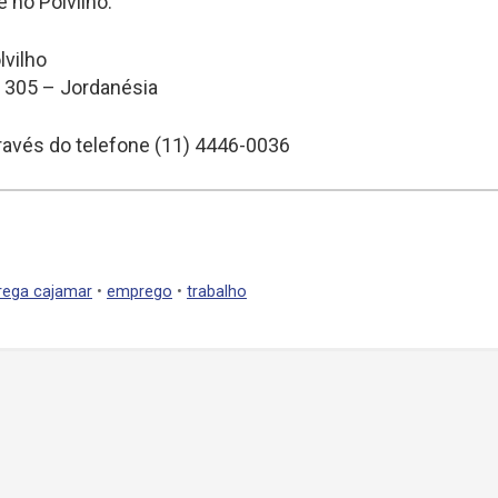
 no Polvilho.
lvilho
º 305 – Jordanésia
ravés do telefone (11) 4446-0036
ega cajamar
•
emprego
•
trabalho