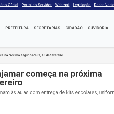
iário Oficial
Portal do Servidor
Webmail
Legislação
Radar Nacio
E
PREFEITURA
SECRETARIAS
CIDADÃO
OUVIDORIA
a na próxima segunda-feira, 10 de fevereiro
Cajamar começa na próxima
ereiro
nam às aulas com entrega de kits escolares, unifo