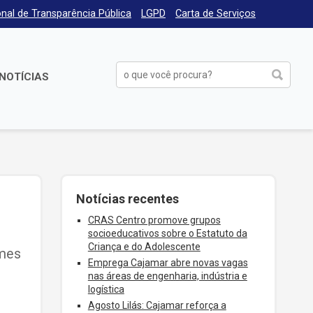
nal de Transparência Pública
LGPD
Carta de Serviços
NOTÍCIAS
Notícias recentes
CRAS Centro promove grupos
socioeducativos sobre o Estatuto da
Criança e do Adolescente
rmes
Emprega Cajamar abre novas vagas
nas áreas de engenharia, indústria e
logística
Agosto Lilás: Cajamar reforça a