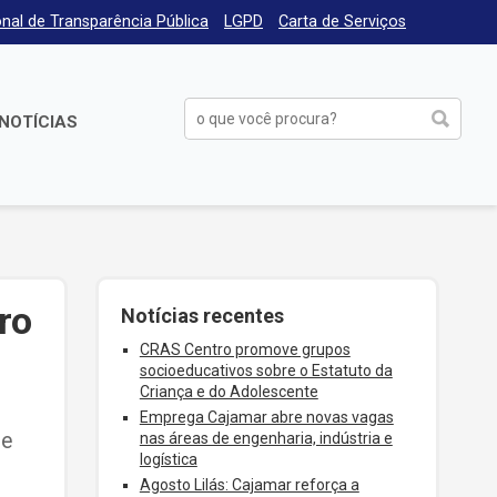
nal de Transparência Pública
LGPD
Carta de Serviços
NOTÍCIAS
ro
Notícias recentes
CRAS Centro promove grupos
socioeducativos sobre o Estatuto da
Criança e do Adolescente
Emprega Cajamar abre novas vagas
de
nas áreas de engenharia, indústria e
logística
Agosto Lilás: Cajamar reforça a