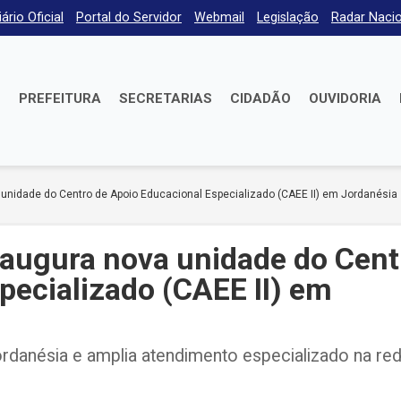
iário Oficial
Portal do Servidor
Webmail
Legislação
Radar Nacio
E
PREFEITURA
SECRETARIAS
CIDADÃO
OUVIDORIA
 unidade do Centro de Apoio Educacional Especializado (CAEE II) em Jordanésia
naugura nova unidade do Cent
pecializado (CAEE II) em
danésia e amplia atendimento especializado na re