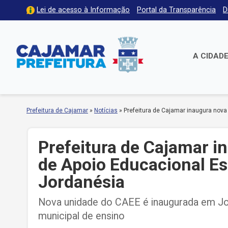
Lei de acesso à Informação
Portal da Transparência
D
A CIDAD
Prefeitura de Cajamar
»
Notícias
»
Prefeitura de Cajamar inaugura nova
Prefeitura de Cajamar i
de Apoio Educacional Es
Jordanésia
Nova unidade do CAEE é inaugurada em Jor
municipal de ensino