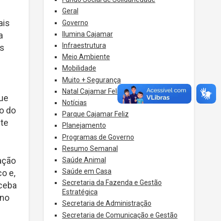
Geral
ais
Governo
Ilumina Cajamar
a
Infraestrutura
as
Meio Ambiente
Mobilidade
Muito + Segurança
Natal Cajamar Feliz
que
Notícias
xo do
Parque Cajamar Feliz
nte
Planejamento
Programas de Governo
Resumo Semanal
uação
Saúde Animal
Saúde em Casa
co e,
Secretaria da Fazenda e Gestão
eceba
Estratégica
ino
Secretaria de Administração
Secretaria de Comunicação e Gestão