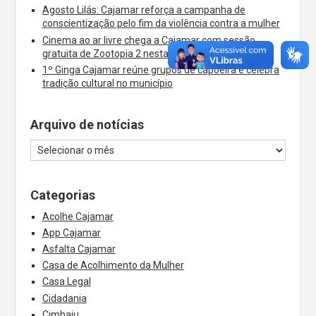
Agosto Lilás: Cajamar reforça a campanha de
conscientização pelo fim da violência contra a mulher
Cinema ao ar livre chega a Cajamar com sessão
gratuita de Zootopia 2 nesta quinta-feira
1º Ginga Cajamar reúne grupos de capoeira e celebra
tradição cultural no município
Arquivo de notícias
Categorias
Acolhe Cajamar
App Cajamar
Asfalta Cajamar
Casa de Acolhimento da Mulher
Casa Legal
Cidadania
Cimbaju