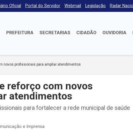
iário Oficial
Portal do Servidor
Webmail
Legislação
Radar Nacio
E
PREFEITURA
SECRETARIAS
CIDADÃO
OUVIDORIA
m novos profissionais para ampliar atendimentos
e reforço com novos
iar atendimentos
ssionais para fortalecer a rede municipal de saúde
omunicação e Imprensa