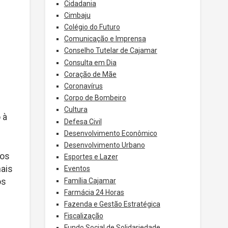
Cidadania
Cimbaju
Colégio do Futuro
Comunicação e Imprensa
Conselho Tutelar de Cajamar
Consulta em Dia
Coração de Mãe
Coronavírus
e
Corpo de Bombeiro
Cultura
 à
Defesa Civil
Desenvolvimento Econômico
Desenvolvimento Urbano
cos
Esportes e Lazer
nais
Eventos
os
Família Cajamar
Farmácia 24 Horas
Fazenda e Gestão Estratégica
Fiscalização
Fundo Social de Solidariedade