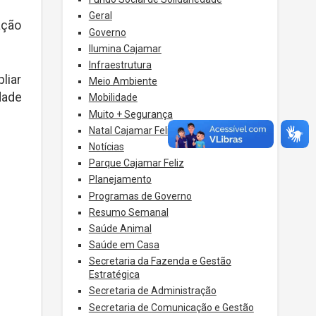
Geral
ação
Governo
Ilumina Cajamar
Infraestrutura
liar
Meio Ambiente
dade
Mobilidade
Muito + Segurança
Natal Cajamar Feliz
Notícias
Parque Cajamar Feliz
Planejamento
Programas de Governo
Resumo Semanal
Saúde Animal
Saúde em Casa
Secretaria da Fazenda e Gestão
Estratégica
Secretaria de Administração
Secretaria de Comunicação e Gestão