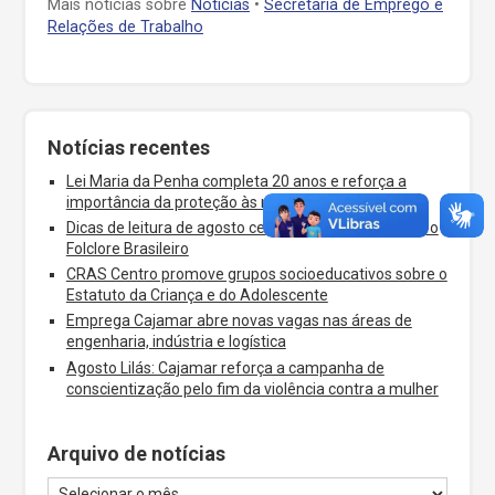
Mais notícias sobre
Notícias
•
Secretaria de Emprego e
Relações de Trabalho
Notícias recentes
Lei Maria da Penha completa 20 anos e reforça a
importância da proteção às mulheres em Cajamar
Dicas de leitura de agosto celebram o Dia dos Pais e o
Folclore Brasileiro
CRAS Centro promove grupos socioeducativos sobre o
Estatuto da Criança e do Adolescente
Emprega Cajamar abre novas vagas nas áreas de
engenharia, indústria e logística
Agosto Lilás: Cajamar reforça a campanha de
conscientização pelo fim da violência contra a mulher
Arquivo de notícias