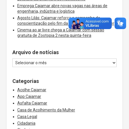
Emprega Cajamar abre novas vagas nas áreas de
engenharia, indústria e logística
Agosto Lilás: Cajamar reforça a campanha de
conscientização pelo fim da violência contra a mulher
Cinema ao ar livre chega a Cajamar com sessão
gratuita de Zootopia 2 nesta quinta-feira
Arquivo de notícias
Categorias
Acolhe Cajamar
App Cajamar
Asfalta Cajamar
Casa de Acolhimento da Mulher
Casa Legal
Cidadania