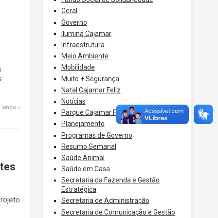
Geral
Governo
Ilumina Cajamar
Infraestrutura
Meio Ambiente
Mobilidade
m
s
Muito + Segurança
Natal Cajamar Feliz
Notícias
 lendo
Parque Cajamar Feliz
Planejamento
Programas de Governo
Resumo Semanal
Saúde Animal
ntes
Saúde em Casa
Secretaria da Fazenda e Gestão
Estratégica
rojeto
Secretaria de Administração
Secretaria de Comunicação e Gestão