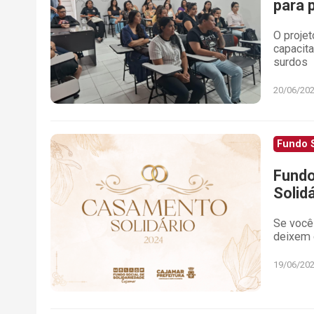
para 
O projet
capacit
surdos
20/06/20
Fundo S
Fundo
Solidá
Se você 
deixem 
19/06/20