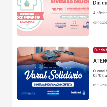
Dia d
A oficin
09/10/20
Fundo S
ATEN
O Varal 
05/07, a
01/07/20