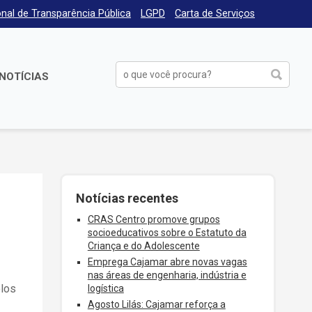
nal de Transparência Pública
LGPD
Carta de Serviços
NOTÍCIAS
Notícias recentes
CRAS Centro promove grupos
socioeducativos sobre o Estatuto da
Criança e do Adolescente
Emprega Cajamar abre novas vagas
nas áreas de engenharia, indústria e
olos
logística
Agosto Lilás: Cajamar reforça a