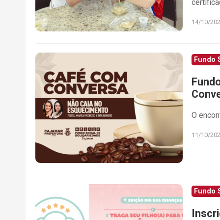
certific
14/10/20
Fundo S
Fundo
Conve
O encont
11/10/20
Fundo S
Inscr