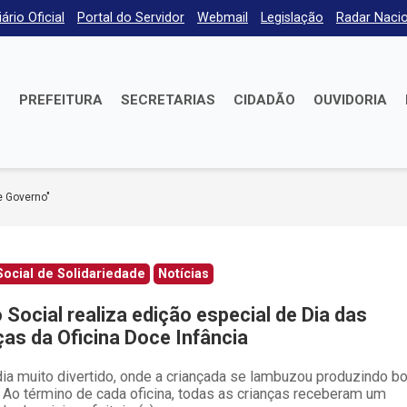
iário Oficial
Portal do Servidor
Webmail
Legislação
Radar Nacio
E
PREFEITURA
SECRETARIAS
CIDADÃO
OUVIDORIA
e Governo"
ocial de Solidariedade
Notícias
 Social realiza edição especial de Dia das
ças da Oficina Doce Infância
ia muito divertido, onde a criançada se lambuzou produzindo b
 Ao término de cada oficina, todas as crianças receberam um