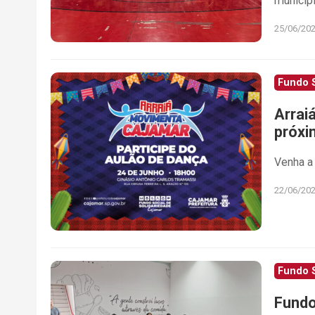
municíp
25/06/20
Fundo S
Arrai
próxi
Venha a 
22/06/20
Fundo S
Fundo