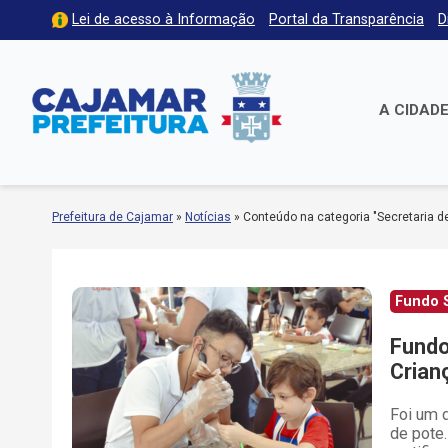
Lei de acesso à Informação
Portal da Transparência
D
A CIDAD
Prefeitura de Cajamar
»
Notícias
»
Conteúdo na categoria "Secretaria d
Fundo S
Fundo
Crian
Foi um d
de pote.