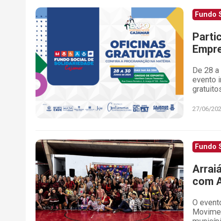
Fundo S
Parti
Empre
De 28 a 
evento 
gratuit
27/06/20
Fundo S
Arrai
com A
O event
Movimen