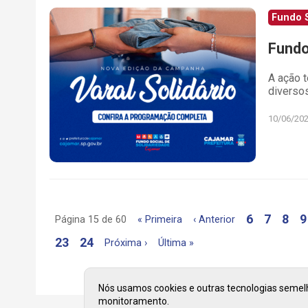
Fundo S
Fundo
A ação 
diversos
10/06/20
6
7
8
9
Página 15 de 60
« Primeira
‹ Anterior
23
24
Próxima ›
Última »
Nós usamos cookies e outras tecnologias semelha
monitoramento.