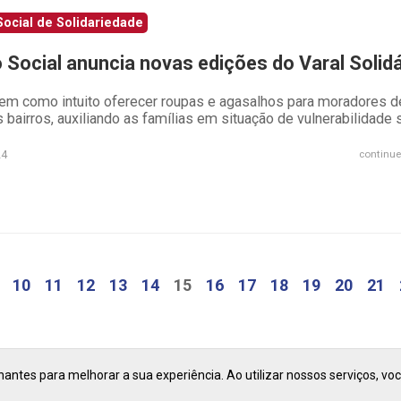
ocial de Solidariedade
 Social anuncia novas edições do Varal Solidá
tem como intuito oferecer roupas e agasalhos para moradores d
 bairros, auxiliando as famílias em situação de vulnerabilidade 
24
continue
10
11
12
13
14
15
16
17
18
19
20
21
ntes para melhorar a sua experiência. Ao utilizar nossos serviços, vo