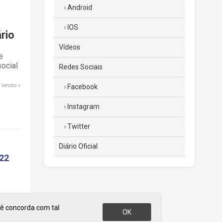
Android
IOS
rio
Vídeos
e
social
Redes Sociais
 lendo
Facebook
Instagram
Twitter
Diário Oficial
22
cê concorda com tal
OK