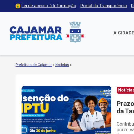
Lei de acesso à Informação
Portal da Transparência
D
A CIDAD
Prefeitura de Cajamar
»
Notícias
»
Notícia
Prazo
da Ta
Contribu
prazo v