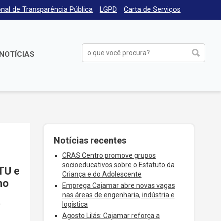
nal de Transparência Pública
LGPD
Carta de Serviços
NOTÍCIAS
Notícias recentes
CRAS Centro promove grupos
socioeducativos sobre o Estatuto da
TU e
Criança e do Adolescente
ho
Emprega Cajamar abre novas vagas
nas áreas de engenharia, indústria e
O
logística
Agosto Lilás: Cajamar reforça a