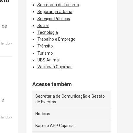
usto
Secretaria de Turismo
Segurança Urbana
Serviços Públicos
Social
e de
Tecnologia
Trabalho e Emprego
 lendo
Trânsito
Turismo
UBS Animal
VacinaJá Cajamar
Acesse também
Secretaria de Comunicação e Gestão
 e
de Eventos
Notícias
 lendo
Baixe o APP Cajamar