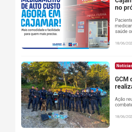
Cajam
no pró
Paciente
medicam
saúde o
18/06/20
Notícia
GCM d
realiz
Ação reu
combate
18/06/20