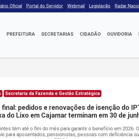
iário Oficial
Portal do Servidor
Webmail
Legislação
Radar Nacio
E
PREFEITURA
SECRETARIAS
CIDADÃO
OUVIDORIA
s
Secretaria da Fazenda e Gestão Estratégica
 final: pedidos e renovações de isenção do IP
xa do Lixo em Cajamar terminam em 30 de jun
intes têm até o fim do mês para garantir o benefício em 2026. 
ale para aposentados, pensionistas, pessoas com deficiência ou