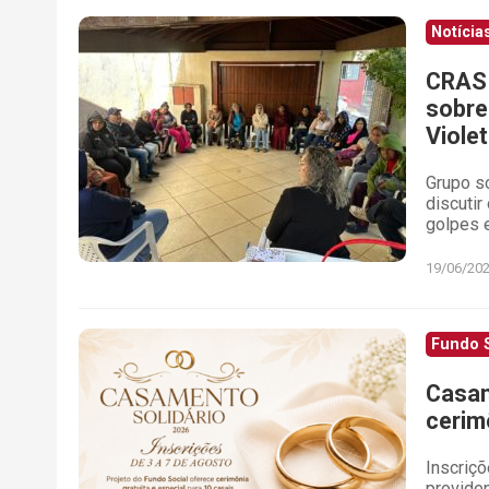
Notícia
CRAS 
sobre
Viole
Grupo s
discutir
golpes e
19/06/20
Fundo S
Casam
cerim
Inscriç
provide