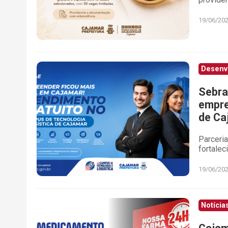
19/06/20
Desenv
Sebra
empre
de Ca
Parceria
fortale
19/06/20
Notícia