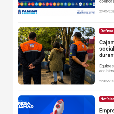
doenças
23/06/20
Defesa 
Cajam
socia
duran
Equipes
acolhim
22/06/20
Notícia
Empre