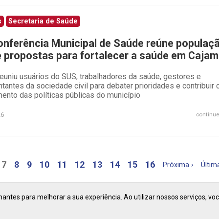
s
Secretaria de Saúde
onferência Municipal de Saúde reúne populaç
e propostas para fortalecer a saúde em Cajam
euniu usuários do SUS, trabalhadores da saúde, gestores e
tantes da sociedade civil para debater prioridades e contribuir
ento das políticas públicas do município
26
continue
7
8
9
10
11
12
13
14
15
16
Próxima ›
Últim
ntes para melhorar a sua experiência. Ao utilizar nossos serviços, vo