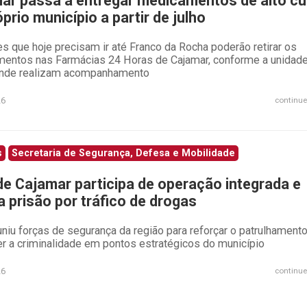
ar passa a entregar medicamentos de alto c
prio município a partir de julho
s que hoje precisam ir até Franco da Rocha poderão retirar os
entos nas Farmácias 24 Horas de Cajamar, conforme a unidad
nde realizam acompanhamento
26
continue
s
Secretaria de Segurança, Defesa e Mobilidade
e Cajamar participa de operação integrada e
a prisão por tráfico de drogas
niu forças de segurança da região para reforçar o patrulhamento
r a criminalidade em pontos estratégicos do município
26
continue