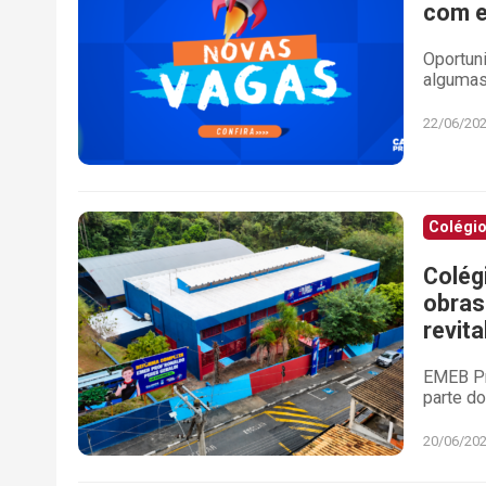
com e
Oportuni
algumas
22/06/20
Colégio
Colég
obras
revita
EMEB Pr
parte d
20/06/20