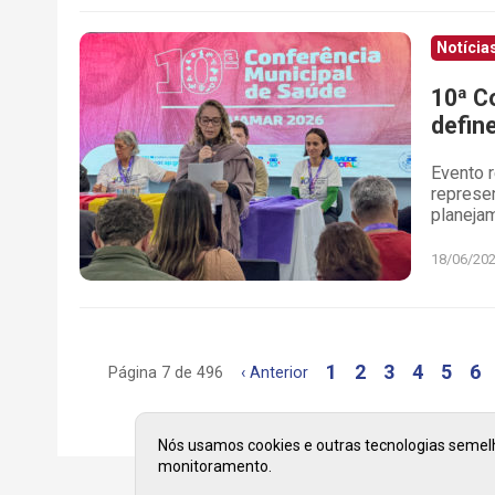
Notícia
10ª C
defin
Evento r
represen
planejam
18/06/20
1
2
3
4
5
6
Página 7 de 496
‹ Anterior
Nós usamos cookies e outras tecnologias semelha
monitoramento.