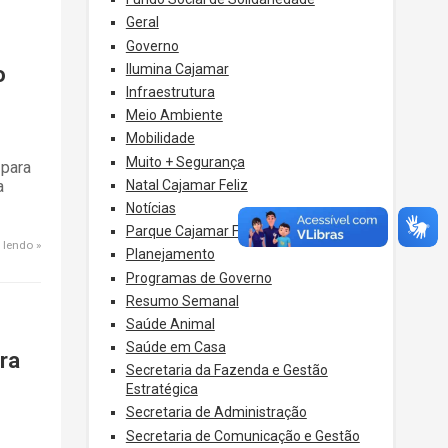
Geral
Governo
Ilumina Cajamar
o
Infraestrutura
Meio Ambiente
Mobilidade
Muito + Segurança
 para
Natal Cajamar Feliz
a
Notícias
Parque Cajamar Feliz
 lendo
Planejamento
Programas de Governo
Resumo Semanal
Saúde Animal
Saúde em Casa
ra
Secretaria da Fazenda e Gestão
Estratégica
Secretaria de Administração
Secretaria de Comunicação e Gestão