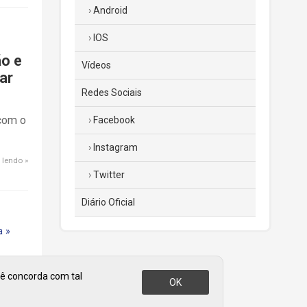
Android
IOS
ão e
Vídeos
ar
Redes Sociais
 com o
Facebook
Instagram
 lendo
Twitter
Diário Oficial
a »
cê concorda com tal
OK