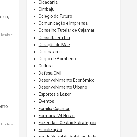
Cidadania
Cimbaju
Colégio do Futuro
eria;
Comunicação e Imprensa
Conselho Tutelar de Cajamar
 lendo
Consulta em Dia
Coração de Mãe
Coronavírus
Corpo de Bombeiro
Cultura
Defesa Civil
Desenvolvimento Econômico
Desenvolvimento Urbano
Esportes e Lazer
Eventos
como
Família Cajamar
Farmácia 24 Horas
Fazenda e Gestão Estratégica
 lendo
Fiscalização
Fundo Social de Solidariedade