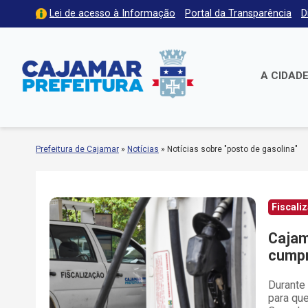
Lei de acesso à Informação
Portal da Transparência
D
A CIDAD
Prefeitura de Cajamar
»
Notícias
»
Notícias sobre "posto de gasolina"
Fiscali
Cajam
cumpr
Durante 
para qu