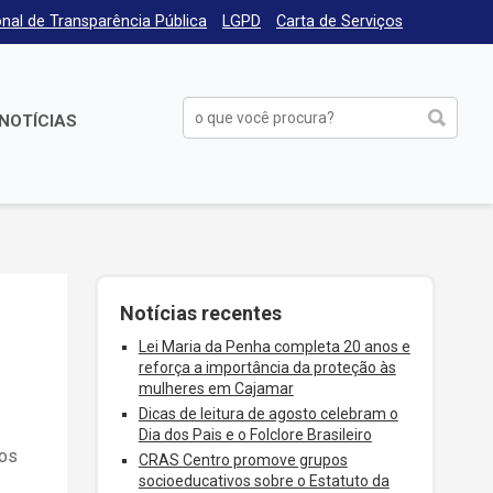
nal de Transparência Pública
LGPD
Carta de Serviços
NOTÍCIAS
Notícias recentes
Lei Maria da Penha completa 20 anos e
reforça a importância da proteção às
mulheres em Cajamar
Dicas de leitura de agosto celebram o
Dia dos Pais e o Folclore Brasileiro
dos
CRAS Centro promove grupos
socioeducativos sobre o Estatuto da