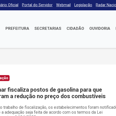
iário Oficial
Portal do Servidor
Webmail
Legislação
Radar Nacio
E
PREFEITURA
SECRETARIAS
CIDADÃO
OUVIDORIA
zação
ar fiscaliza postos de gasolina para que
am a redução no preço dos combustíveis
o trabalho de fiscalização, os estabelecimentos foram notifica
e a adequação seja feita de acordo com os termos da Lei