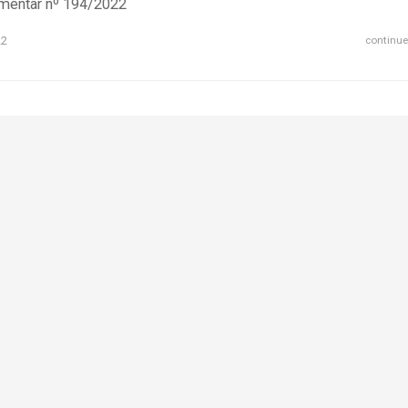
entar nº 194/2022
22
continue