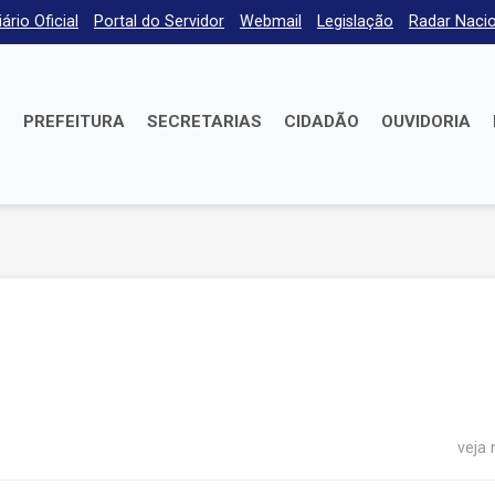
iário Oficial
Portal do Servidor
Webmail
Legislação
Radar Nacio
E
PREFEITURA
SECRETARIAS
CIDADÃO
OUVIDORIA
veja