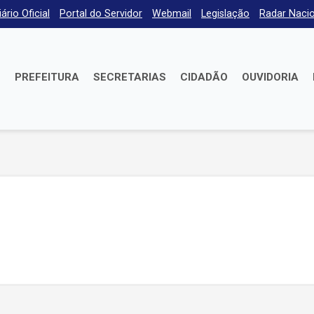
iário Oficial
Portal do Servidor
Webmail
Legislação
Radar Nacio
E
PREFEITURA
SECRETARIAS
CIDADÃO
OUVIDORIA