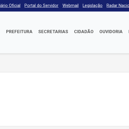
iário Oficial
Portal do Servidor
Webmail
Legislação
Radar Nacio
E
PREFEITURA
SECRETARIAS
CIDADÃO
OUVIDORIA