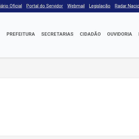
iário Oficial
Portal do Servidor
Webmail
Legislação
Radar Nacio
E
PREFEITURA
SECRETARIAS
CIDADÃO
OUVIDORIA