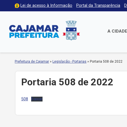
Lei de acesso à Informação
Portal da Transparência
D
A CIDAD
Prefeitura de Cajamar
»
Legislação - Portarias
»
Portaria 508 de 2022
Portaria 508 de 2022
508
Baixar