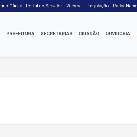
iário Oficial
Portal do Servidor
Webmail
Legislação
Radar Nacio
E
PREFEITURA
SECRETARIAS
CIDADÃO
OUVIDORIA