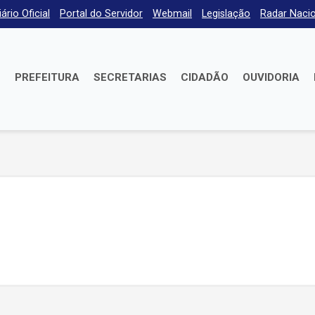
iário Oficial
Portal do Servidor
Webmail
Legislação
Radar Nacio
E
PREFEITURA
SECRETARIAS
CIDADÃO
OUVIDORIA