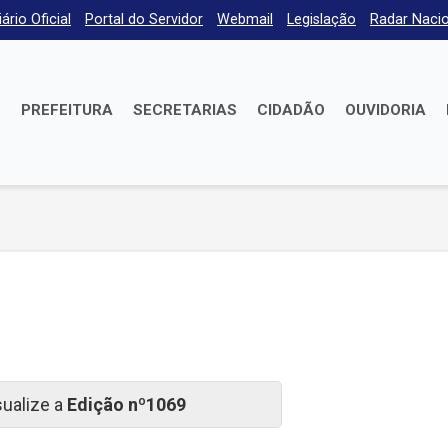
iário Oficial
Portal do Servidor
Webmail
Legislação
Radar Nacio
E
PREFEITURA
SECRETARIAS
CIDADÃO
OUVIDORIA
sualize a
Edição nº1069