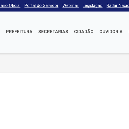
iário Oficial
Portal do Servidor
Webmail
Legislação
Radar Nacio
E
PREFEITURA
SECRETARIAS
CIDADÃO
OUVIDORIA