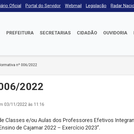
iário Oficial
Portal do Servidor
Webmail
Legislação
Radar Nacio
E
PREFEITURA
SECRETARIAS
CIDADÃO
OUVIDORIA
Normativa nº 006/2022
 006/2022
em 03/11/2022 às 11:16
de Classes e/ou Aulas dos Professores Efetivos Integra
Ensino de Cajamar 2022 – Exercício 2023”.